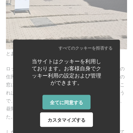
すべてのクッキーを拒否する
とある街角にはためく、金色の装飾。
当サイトはクッキーを利用し
ております。お客様自身でク
ロックダウンの最中、通りを挟んで向き合うアパートの
ッキー利用の設定および管理
住民同士が、色とりどりの布で作った長い帯をを互いの
ができます。
窓に結び合って道を飾り、連帯を表していましたが、こ
れは何の意味があるのでしょう？材質は紙ではないよう
で、風が吹くたび「パタパタ」と大きな音がしていて、
全てに同意する
昼間は良いけど夜はうるさいのではないかと思いまし
た。
カスタマイズする
しかし、晴天に金が良く映えて、単なる通行人にとって