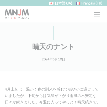
コ
クッキー利用の管理について
日本語
(JA)
Français
(FR)
ン
M
テ
ン
ツ
へ
ス
晴天のナント
キ
ッ
2024年5月10日
プ
4月上旬は、温かく春の到来を感じて穏やかに過ごして
いましたが、下旬からは気温が下がり雨風の不安定な
日々が続きました。今週に入ってやっと！晴天続きで、