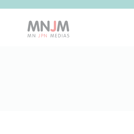
コ
クッキー利用の管理について
ン
テ
ン
ツ
へ
ス
キ
ッ
プ