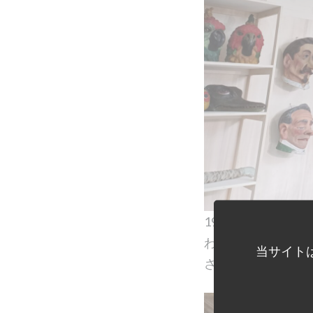
19世紀半ばに創
われていた、表情
当サイト
されています。